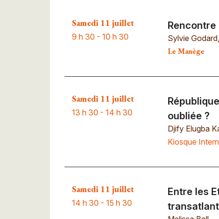
Samedi 11 juillet
Rencontre 
9 h 30 - 10 h 30
Sylvie Godard
Le Manège
Samedi 11 juillet
République
13 h 30 - 14 h 30
oubliée ?
Djify Elugba 
Kiosque Intern
Samedi 11 juillet
Entre les E
14 h 30 - 15 h 30
transatlan