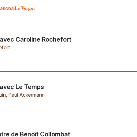
Le Verger
ational
avec Caroline Rochefort
efort
 avec Le Temps
uin
,
Paul Ackermann
ntre de Benoît Collombat